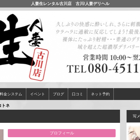
人妻生レンタル古川店 古川/人妻デリヘル
料金システム
イベント
ブログ
口コミ
ネット予約
コトネ
写
プロフィール