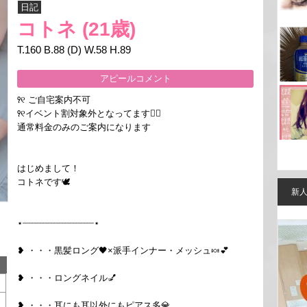
日記
コトネ
(21歳)
T.160 B.88 (D) W.58 H.89
アピールコメント
꣑୧ ご自宅案内不可
꣑୧イベント割対象外となってます🙇‍♂️
通常料金のみのご案内になります
はじめまして！
コトネです🕊
新
⋆┈┈┈┈┈┈┈┈┈┈┈┈┈⋆
❥ ・・・黒髪ロング🖤×派手インナー・メッシュ🍬︎💕︎
❥ ・・・ロングネイル💅
❥ ・・・耳にも耳以外にもピアス多💎